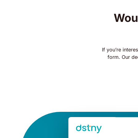
Woul
If you’re intere
form. Our de