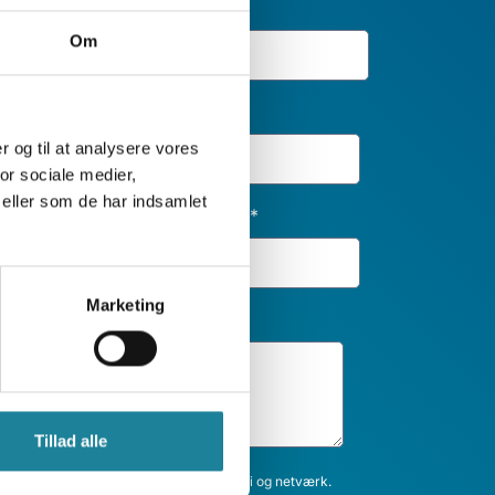
Om
Efternavn
*
er og til at analysere vores
or sociale medier,
eller som de har indsamlet
Telefonnummer
*
Marketing
Tillad alle
 nyhedsmails med inspiration om telefoni og netværk.