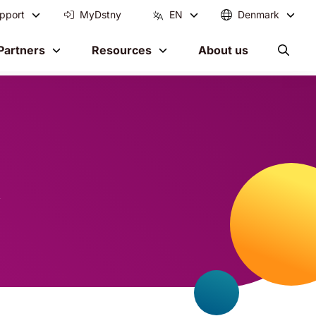
pport
MyDstny
EN
Denmark
Partners
Resources
About us
k