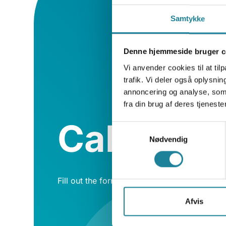
Samtykke
Denne hjemmeside bruger c
Vi anvender cookies til at tilp
trafik. Vi deler også oplysn
annoncering og analyse, som
fra din brug af deres tjenester
Call me 
Samtykkevalg
Nødvendig
Fill out the form and one of our representati
Afvis