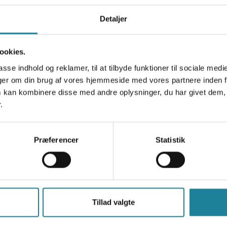
Virksomhed
*
Detaljer
Fornavn
*
ookies.
asse indhold og reklamer, til at tilbyde funktioner til sociale medi
inger om din brug af vores hjemmeside med vores partnere inden f
 kan kombinere disse med andre oplysninger, du har givet dem, 
E-mail
*
.
back
Præferencer
Statistik
Besked
ves will contact you.
Tillad valgte
Ja tak, send mig