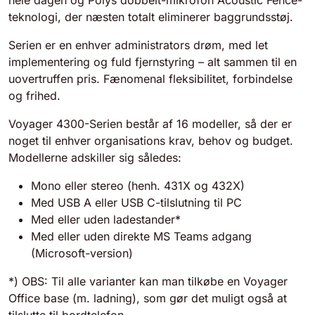
hele dagen og Polys dobbelt-mikrofon Acoustic Fence-
teknologi, der næsten totalt eliminerer baggrundsstøj.
Serien er en enhver administrators drøm, med let
implementering og fuld fjernstyring – alt sammen til en
uovertruffen pris. Fænomenal fleksibilitet, forbindelse
og frihed.
Voyager 4300-Serien består af 16 modeller, så der er
noget til enhver organisations krav, behov og budget.
Modellerne adskiller sig således:
Mono eller stereo (henh. 431X og 432X)
Med USB A eller USB C-tilslutning til PC
Med eller uden ladestander*
Med eller uden direkte MS Teams adgang
(Microsoft-version)
*) OBS: Til alle varianter kan man tilkøbe en Voyager
Office base (m. ladning), som gør det muligt også at