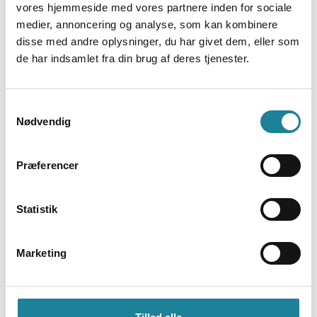
vores hjemmeside med vores partnere inden for sociale
brug af SIPREC API'er
medier, annoncering og analyse, som kan kombinere
disse med andre oplysninger, du har givet dem, eller som
Randomiseret eller ad hoc
de har indsamlet fra din brug af deres tjenester.
opkaldsoptagelse
Samtykkevalg
Connect 3.0 mobil voice recording
Nødvendig
Krypterede optagelser i AES256 som
standard
Præferencer
Regel-baseret automatisk sletning af
Statistik
optagelser til overholdelse af GDPR-regler
Marketing
Sæt regler til at specificere de opkald,
som ikke skal optages (CLI og tlfnr.
eksklusionslister)