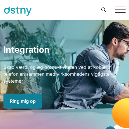
Integration
Skab værdi og øg produktiviteten ved at koble
telefonien sammen med virksomhedens vigtigste
systemer
Ring mig op