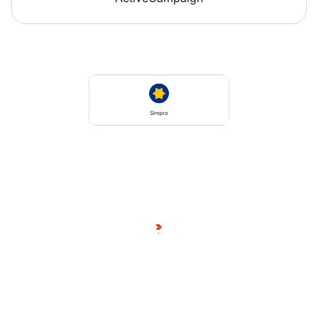
Simpro
TOPdesk