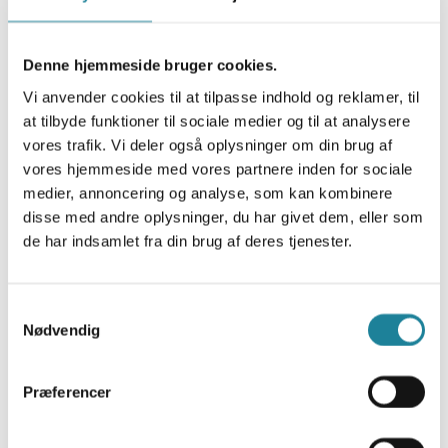
Denne hjemmeside bruger cookies.
Kalenderintegration
Vi anvender cookies til at tilpasse indhold og reklamer, til
at tilbyde funktioner til sociale medier og til at analysere
Exchange, O365, Notes & Google
vores trafik. Vi deler også oplysninger om din brug af
vores hjemmeside med vores partnere inden for sociale
medier, annoncering og analyse, som kan kombinere
Exchange-integration giver receptionisterne et fuldt
disse med andre oplysninger, du har givet dem, eller som
overblik over kollegernes kalendre og kan se, hvornår
de har indsamlet fra din brug af deres tjenester.
en kollega er tilgængelig igen. Denne integration af
kalender og tilstedeværelse/aktivitetsstatus understøtter
de fleste større eksterne kalendersystemer.
Samtykkevalg
Nødvendig
Præferencer