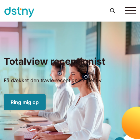
Totalview receptionist
Få dækket den travle receptionists behov
Ring mig op