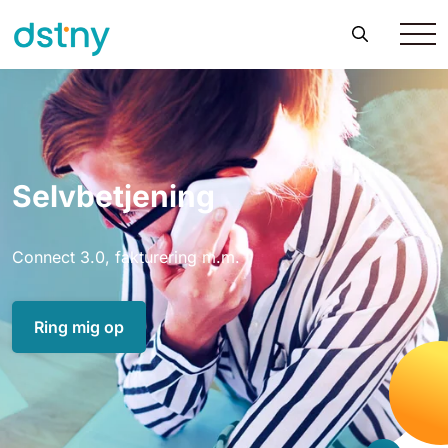
Selvbetjening
Connect 3.0, fakturering m.m.
Ring mig op