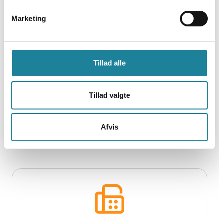
Marketing
Tillad alle
Øvrig selvbetjening
Tillad valgte
Opret og følg din sag her. Herfra kan du
også oprette en RMA sag.
Afvis