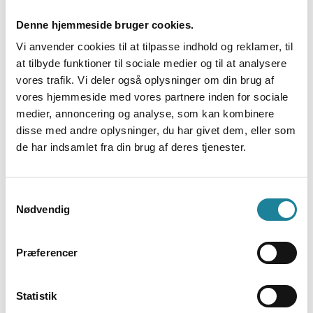
Denne hjemmeside bruger cookies.
Vi anvender cookies til at tilpasse indhold og reklamer, til
Connect 3.0
at tilbyde funktioner til sociale medier og til at analysere
Få adgang til Connect Admin og få adgang
vores trafik. Vi deler også oplysninger om din brug af
til dokumentationen omkring Connect 3.0.
vores hjemmeside med vores partnere inden for sociale
medier, annoncering og analyse, som kan kombinere
disse med andre oplysninger, du har givet dem, eller som
de har indsamlet fra din brug af deres tjenester.
Samtykkevalg
Nødvendig
my.Dstny.com (Flexfone)
Præferencer
Har du brug for at se dit forbrug, dine
regninger mm., logger du ind på
Statistik
my.dstny.com