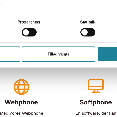
kan du tiltale klienten med 
.
sag, fordi det står på skærme
Præferencer
Statistik
Læs mere
Tillad valgte
Webphone
Softphone
Med vores Webphone
En software, der kan