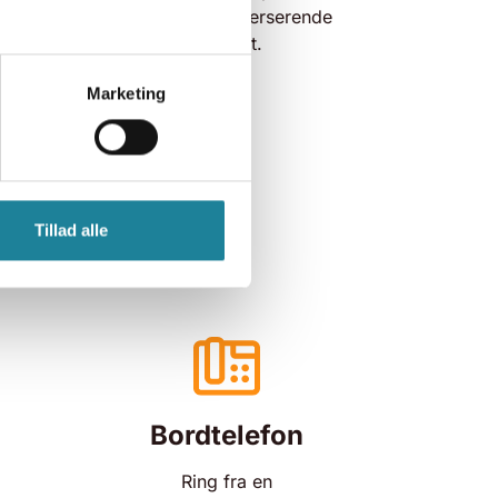
fornavn og spørge ind til den verserende
n, før din klient selv tager fat.
Marketing
Tillad alle
Bordtelefon
Ring fra en