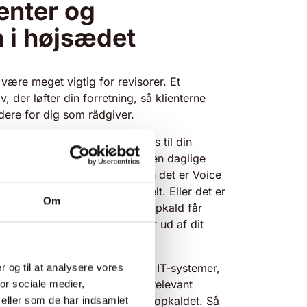
enter og
n i højsædet
være meget vigtig for revisorer. Et
v, der løfter din forretning, så klienterne
dere for dig som rådgiver.
derstøtter kravene, der stilles til din
 gør det daglige arbejde og den daglige
e og mere effektiv. Hvad enten det er Voice
optager samtaler eller manuelt. Eller det er
Om
 call back, så klienterne ved opkald får
 ringer tilbage, når du kommer ud af dit
em telefonien og dine vigtigste IT-systemer,
er og til at analysere vores
 vindue på din skærm med al relevant
or sociale medier,
er ringer ind, før du besvarer opkaldet. Så
eller som de har indsamlet