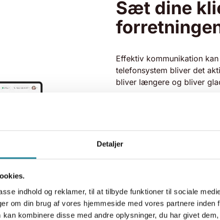
Sæt dine kli
forretninge
Effektiv kommunikation kan 
telefonsystem bliver det akti
bliver længere og bliver gla
Vælg et telefonsystem, der un
forretning, og som samtidig
dialog med klienterne letter
Recording, så du automatisk 
Detaljer
basale funktioner som f.eks.
besked og ved, at du straks
møde.
ookies.
Eller det er integration mell
asse indhold og reklamer, til at tilbyde funktioner til sociale medi
så du automatisk får et pop
inger om din brug af vores hjemmeside med vores partnere inden f
information om den klient, d
 kan kombinere disse med andre oplysninger, du har givet dem, 