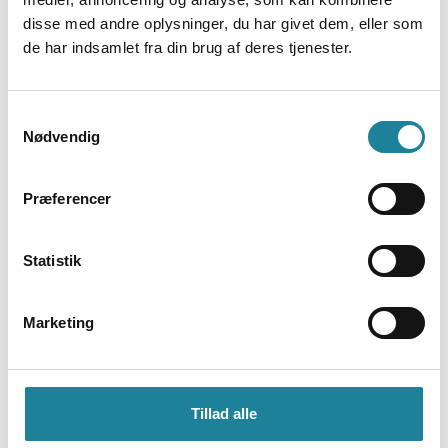
disse med andre oplysninger, du har givet dem, eller som
de har indsamlet fra din brug af deres tjenester.
Den patenterede og fleksible
antenneteknologi tilpasses hurtigt, når der
Samtykkevalg
sker signal-forstyrrende forandringer i
Nødvendig
området
Præferencer
Statistik
Marketing
Brugerne skal kun logge på 1. gang, også
selv om de bevæger sig mellem access
punkterne
Tillad alle