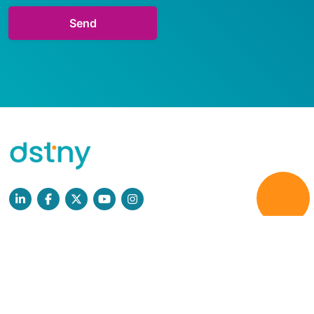
Læs mere
Persondatapolitik
GDPR