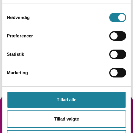
Samtykkevalg
Nødvendig
Implementér på timer, ikke uger
Hurtig opsætning, der får brugerne i gang
Præferencer
med opkald så hurtigt som muligt og sikrer
nem onboarding.
Statistik
Marketing
Tillad alle
Se hvordan det fungerer
Tillad valgte
Nysgerrig på, hvordan Call2Teams forbinder dit