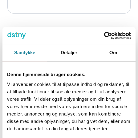
Samtykke
Detaljer
Om
Hold det enkelt
Denne hjemmeside bruger cookies.
Få opkald i Microsoft Teams med minimal
forstyrrelse for både organisationen og
Vi anvender cookies til at tilpasse indhold og reklamer, til
dens brugere.
at tilbyde funktioner til sociale medier og til at analysere
vores trafik. Vi deler også oplysninger om din brug af
vores hjemmeside med vores partnere inden for sociale
medier, annoncering og analyse, som kan kombinere
disse med andre oplysninger, du har givet dem, eller som
de har indsamlet fra din brug af deres tjenester.