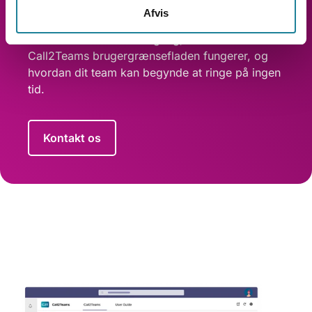
telefonsystem med Microsoft Teams uden
Afvis
besvær? Med en kort demo kan vi vise dig, hvor
nemt det er at komme i gang, hvordan
Call2Teams brugergrænsefladen fungerer, og
hvordan dit team kan begynde at ringe på ingen
tid.
Kontakt os