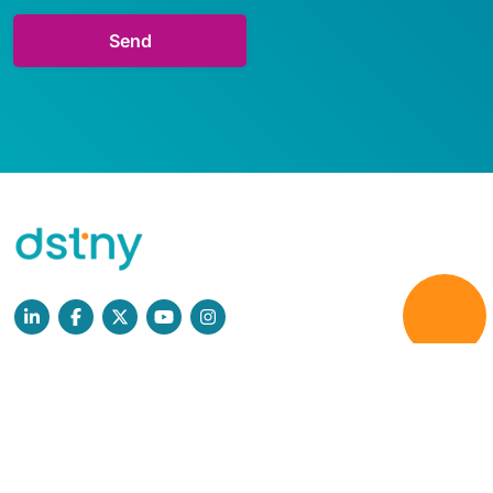
Læs mere
Persondatapolitik
GDPR