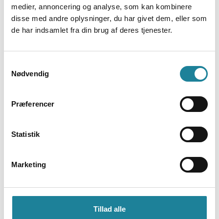
medier, annoncering og analyse, som kan kombinere
disse med andre oplysninger, du har givet dem, eller som
de har indsamlet fra din brug af deres tjenester.
Samtykkevalg
SMV
Nødvendig
I en SMV'er er det almindeligt at have medarbejdere,
Præferencer
der arbejder meget forskelligt, og som skal være i
stand til at løfte opgaver, når behovet opstår. At have
Statistik
en effektiv og mobil kommunikationsløsning vil ikke kun
styrke samarbejdet omkring kundepleje, men vil også
gøre det muligt for dine medarbejdere at udføre deres
Marketing
opgaver, uanset hvor de er.
Læs mere
Tillad alle