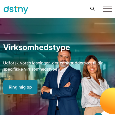
Virksomhedstype
Udforsk vores løsninger, der er skræddersyet til din
specifikke virksomhedstype
Ring mig op