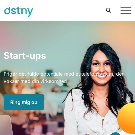
Start-ups
Frigør det fulde potentiale med et telefonsystem, der
vokser med din virksomhed
Ring mig op