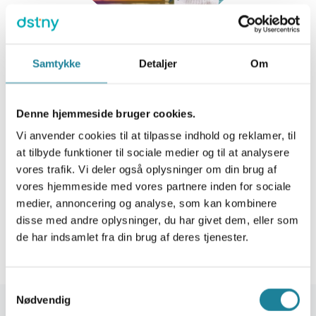
Frihed møder produktivitet
Samtykke
Detaljer
Om
Omfavn arbejdet hvor som helst
Denne hjemmeside bruger cookies.
Dstny-produkter giver dine medarbejdere mulighed for
Vi anvender cookies til at tilpasse indhold og reklamer, til
at trives, uanset hvor de arbejder. Omfavn fjernarbejde
at tilbyde funktioner til sociale medier og til at analysere
uden at gå på kompromis med produktiviteten. Lad
vores trafik. Vi deler også oplysninger om din brug af
dine kolleger forblive forbundne og effektive med vores
vores hjemmeside med vores partnere inden for sociale
fleksible telefoniløsninger designet til den moderne
medier, annoncering og analyse, som kan kombinere
arbejdsplads.
disse med andre oplysninger, du har givet dem, eller som
de har indsamlet fra din brug af deres tjenester.
Samtykkevalg
Nødvendig