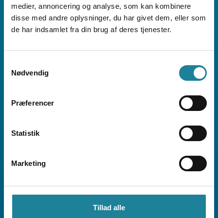
Polen
medier, annoncering og analyse, som kan kombinere
disse med andre oplysninger, du har givet dem, eller som
Portugal **
de har indsamlet fra din brug af deres tjenester.
Réunion
Rumænien
Samtykkevalg
Nødvendig
San Marino
Schweiz
Præferencer
Slovakiet
Statistik
Slovenien
Spanien
Marketing
Storbritannien
Sverige
Tillad alle