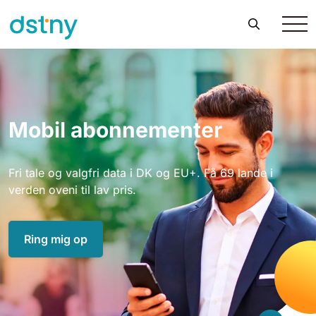
Mobil abonnementer
Fri tale og valgfri data i DK og EU+. Få 69 lande i
verden oveni til lav pris.
Ring mig op