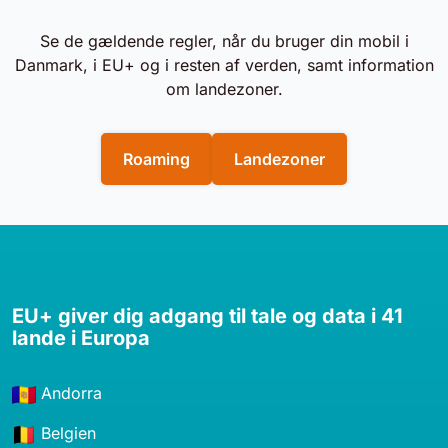
Se de gældende regler, når du bruger din mobil i
Danmark, i EU+ og i resten af verden, samt information
om landezoner.
Roaming
Landezoner
EU+ giver dig adgang til tale og data i 41
lande i Europa
Andorra
Belgien