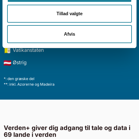
Tjekkiet
Tyskland
Tillad valgte
Ukraine
Afvis
Ungarn
Vatikanstaten
Østrig
*: den græske del
**: inkl. Azorerne og Madeira
Verden+ giver dig adgang til tale og data i
69 lande i verden