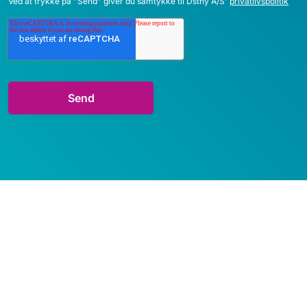
Ved at trykke på "Send" giver du samtykke til Dstny A/S'
privatlivspolitik