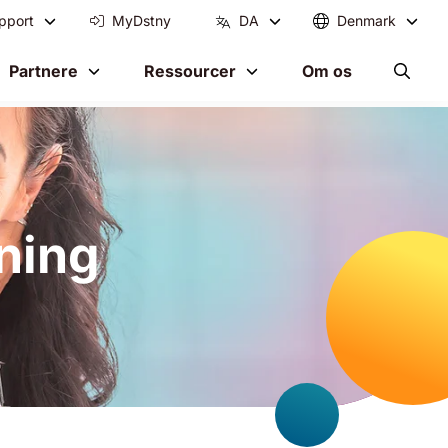
pport
MyDstny
DA
Denmark
Partnere
Ressourcer
Om os
ning