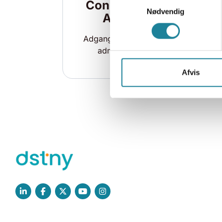
Connect 3.0
Nødvendig
Admin
Adgang til dit firmas
admin portal
Afvis