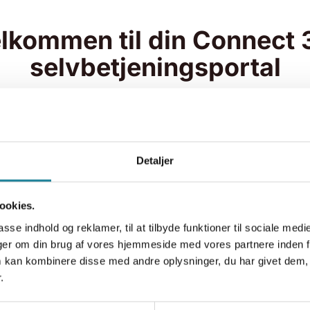
lkommen til din Connect 
selvbetjeningsportal
r eller administrator få
Du kan også se how-to-vi
etjeningsportalen er
Client og Connect 3.0 App
i din telefoniløsnings
indgangen til at downloade
 indgangen til at se din
mm.
Detaljer
tikker.
ookies.
asse indhold og reklamer, til at tilbyde funktioner til sociale medi
inger om din brug af vores hjemmeside med vores partnere inden f
 kan kombinere disse med andre oplysninger, du har givet dem, 
.
Connect 3.0