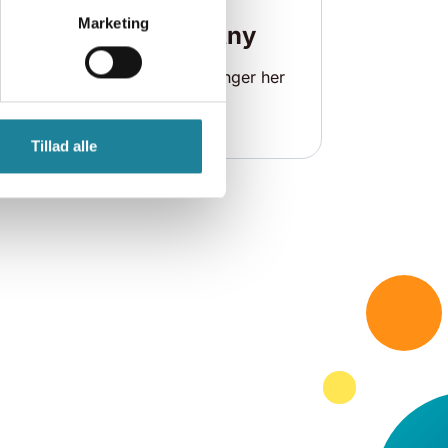
Marketing
myDstny
Se dine regninger her
t
Tillad alle