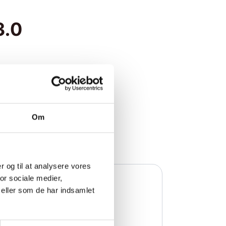
3.0
deoer omkring Connect 3.0
. Endelig er portalen også
 klienter, manualer, guides
Om
er og til at analysere vores
or sociale medier,
eller som de har indsamlet