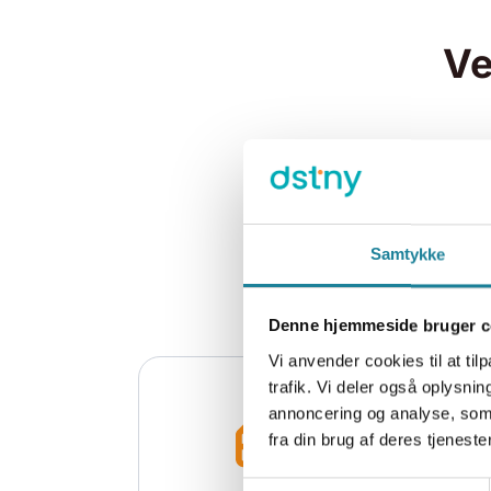
Ve
Er du kunde, kan du som bruge
hjælp til selvhjælp her. Selvb
indgangen for dig til at ændre 
opsætning. Du finder ligeledes
Samtykke
virksomheds forbrug og statis
Denne hjemmeside bruger c
Vi anvender cookies til at tilp
trafik. Vi deler også oplysn
annoncering og analyse, som
fra din brug af deres tjenester
Samtykkevalg