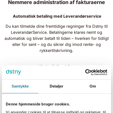
Nemmere administration af fakturaerne
Automatisk betaling med Leverandørservice
Du kan tilmelde dine fremtidige regninger fra Dstny til
LeverandørService. Betalingerne klares nemt og
automatisk og bliver betalt til tiden – hverken for tidligt
eller for sent – og du sikrer dig imod rente- og
rykkertilskrivning.
Hjælp til tilmelding
Øverste “Kundenr.”: Dit kundenummer hos Dstny.
De fleste kundenumre har K45 foran, men tjek din
Samtykke
Detaljer
Om
faktura, hvor det fremgår.
“Reg.nr.”: Din banks registreringsnummer.
Nederste “Kontonr.”: Dit bankkontonummer.
Denne hjemmeside bruger cookies.
Indtastes uden eventuelle bindestreger. Bør altid
Vi anvender cookies til at tilpasse indhold og reklamer, til