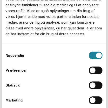
være 10 cifre, så hvis dit bankkontonummer (ekskl.
at tilbyde funktioner til sociale medier og til at analysere
reg.nr.) er kortere end det, fylder du ud med nuller
vores trafik. Vi deler også oplysninger om din brug af
foran.
vores hjemmeside med vores partnere inden for sociale
“CVR-nr.”: De 8 cifre i dit CVR-nummer indtastes
medier, annoncering og analyse, som kan kombinere
uden mellemrum.
disse med andre oplysninger, du har givet dem, eller som
“LS Kreditor nr.”: Er forududfyldt med Dstny’s
de har indsamlet fra din brug af deres tjenester.
aftalenummer og bør ikke ændres.
Se de almindelige regler og vilkår for betalinger
gennem
LeverandørService
.
Samtykkevalg
Nødvendig
Har du spørgsmål eller har du brug for hjælp til
tilmelding, er du altid velkommen til at kontakte
Præferencer
bogholderiet på telefon 8888 7747.
Statistik
Tilmeld leverandørservice
Marketing