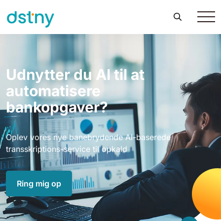
Udnytter du AI til at
automatisere
bankopgaver?
Oplev vores nye banebrydende AI-baserede
transskriptions-service til opkald
Ring mig op