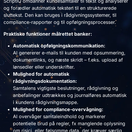
ScriptIQ omdanner kundesamtaler til tekst og analyserer
og forædler automatisk teksten til en strukturerede
sluttekst. Den kan bruges i rådgivningssystemer, til
compliance-rapporter og til opfølgningsprocesser.
Praktiske funktioner målrettet banker:
Automatisk opfølgningskommunikation:
AI genererer e-mails til kunden med opsummering,
dokumentlinks, og næste skridt – f.eks. upload af
lønsedler eller underskrifter.
Mulighed for automatisk
rådgivningsdokumentation:
Samtalens vigtigste beslutninger, rådgivning og
anbefalinger udtrækkes og journalføres automatisk
i kundens rådgivningsmappe.
Mulighed for compliance-overvågning:
AI overvåger samtaleindhold og markerer
potentielle brud på regler, fx manglende oplysning
om risici, eller følsomme data, der kræver særlig