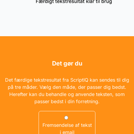
Det gør du
Det færdige tekstresultat fra ScriptIQ kan sendes til dig
på tre måder. Vælg den måde, der passer dig bedst.
Herefter kan du behandle og anvende teksten, som
passer bedst i din forretning.
Fremsendelse af tekst
i email