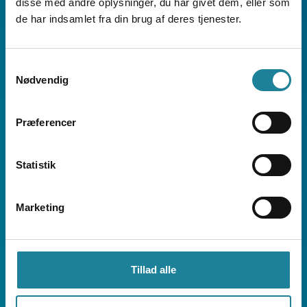
disse med andre oplysninger, du har givet dem, eller som
af rådgivning sikrer overholdelse af
de har indsamlet fra din brug af deres tjenester.
lovgivning.
Potentielle regelbrud identificeres
tidligt, hvilket reducerer risici.
Samtykkevalg
Nødvendig
Præferencer
Statistik
Marketing
Mindre administration – mere rådgivning
Rådgiverne slipper for tung, manuel
journalisering og kan fokusere på
kundeoplevelsen.
Tillad alle
Hurtigere sagsbehandling med færre
fejl og misforståelser.