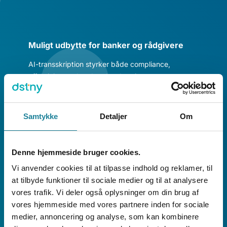
Muligt udbytte for banker og rådgivere
AI-transskription styrker både compliance,
effektivitet og kundeoplevelsen i
rådgivningsarbejdet:
Samtykke
Detaljer
Om
Denne hjemmeside bruger cookies.
Vi anvender cookies til at tilpasse indhold og reklamer, til
at tilbyde funktioner til sociale medier og til at analysere
vores trafik. Vi deler også oplysninger om din brug af
Stærkere compliance og risikostyring
vores hjemmeside med vores partnere inden for sociale
medier, annoncering og analyse, som kan kombinere
Automatisk og ensartet dokumentation