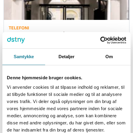
TELEFONI
MOGENS YDE-ANDERSEN
|
2025-11-13
Beskyttelse mod DDoS-angreb
Jeres internet er sikkert hos Dstny I en tid med
Samtykke
Detaljer
Om
stigende cybertrusler er det vigtigt at holde jer
informeret – og...
Denne hjemmeside bruger cookies.
3
min
Vi anvender cookies til at tilpasse indhold og reklamer, til
at tilbyde funktioner til sociale medier og til at analysere
vores trafik. Vi deler også oplysninger om din brug af
vores hjemmeside med vores partnere inden for sociale
medier, annoncering og analyse, som kan kombinere
disse med andre oplysninger, du har givet dem, eller som
de har indsamlet fra din brug af deres tjenester.