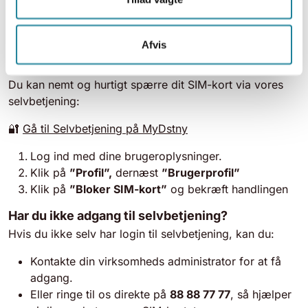
Bemærk:
Du skal være kunde hos Dstny for, at vi kan
spærre dit SIM-kort.
Afvis
Sådan spærrer du dit SIM-kort
Du kan nemt og hurtigt spærre dit SIM-kort via vores
selvbetjening:
🔐
Gå til Selvbetjening på MyDstny
Log ind med dine brugeroplysninger.
Klik på
”Profil”,
dernæst
”Brugerprofil”
Klik på
”Bloker SIM-kort”
og bekræft handlingen
Har du ikke adgang til selvbetjening?
Hvis du ikke selv har login til selvbetjening, kan du:
Kontakte din virksomheds administrator for at få
adgang.
Eller ringe til os direkte på
88 88 77 77
, så hjælper