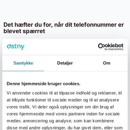
Det hæfter du for, når dit telefonnummer er
blevet spærret
Er din mobil blevet stjålet, gælder Lov om
betalingstjenester §61 og §62. Det betyder, at dit SIM-
kort sidestilles med et dankort, og at du hæfter for op
Samtykke
Detaljer
Om
til 1.100 kr. af det forbrug, tyven har foretaget. Det
forudsætter dog bl.a., at du ikke har oplyst pinkoden til
den, der har misbrugt din telefon, og at du har
Denne hjemmeside bruger cookies.
kontaktet os for at spærre din mobil straks efter, du har
Vi anvender cookies til at tilpasse indhold og reklamer, til
opdaget, at den er væk. I tilfælde af groft uagtsomt
at tilbyde funktioner til sociale medier og til at analysere
brug hæfter du for op til 8.000,- kr. og ubegrænset i
vores trafik. Vi deler også oplysninger om din brug af
tilfælde af, du har handlet svigagtigt.
vores hjemmeside med vores partnere inden for sociale
medier, annoncering og analyse, som kan kombinere
disse med andre oplysninger, du har givet dem, eller som
Genåbning af et spærret kort