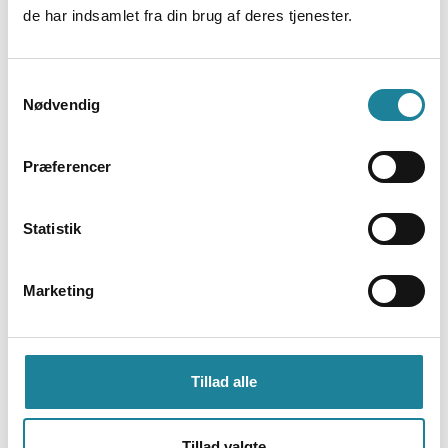
de har indsamlet fra din brug af deres tjenester.
Samtykkevalg
Nødvendig
WORKSPACE
MOGENS YDE-ANDERSEN
|
2020-10-27
Præferencer
Få mere fra hånden ved at få ro med Fokuszone
Fokuszone er en befrielse, når du har behov for at
Statistik
fokusere på en opgave Afbrydelser, distraktioner,
uvaner og...
Marketing
2
min
Tillad alle
Tillad valgte