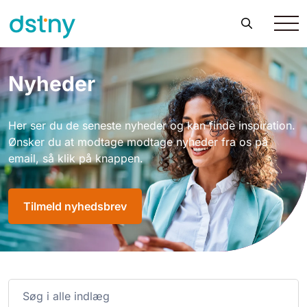
Nyheder
Her ser du de seneste nyheder og kan finde inspiration.
Ønsker du at modtage modtage nyheder fra os på
email, så klik på knappen.
Tilmeld nyhedsbrev