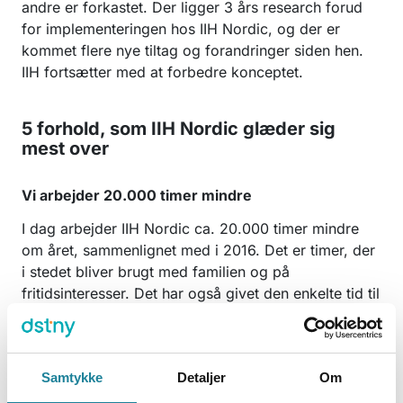
andre er forkastet. Der ligger 3 års research forud
for implementeringen hos IIH Nordic, og der er
kommet flere nye tiltag og forandringer siden hen.
IIH fortsætter med at forbedre konceptet.
5 forhold, som IIH Nordic glæder sig
mest over
Vi arbejder 20.000 timer mindre
I dag arbejder IIH Nordic ca. 20.000 timer mindre
om året, sammenlignet med i 2016. Det er timer, der
i stedet bliver brugt med familien og på
fritidsinteresser. Det har også givet den enkelte tid til
at sætte fokus på læring og udvikling – noget IIH
Nordic vægter højt, men som let bliver glemt i en
travl hverdag.
Samtykke
Detaljer
Om