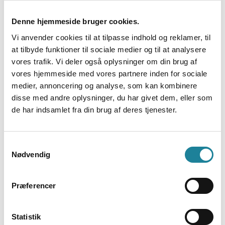
Produktiviteten er steget med 43%
Denne hjemmeside bruger cookies.
Produktiviteten i IIH Nordic er steget med 43 % i
løbet af de sidste 2 år. En af forklaringer er, at
Vi anvender cookies til at tilpasse indhold og reklamer, til
medarbejderne har fået stillet værktøjer til rådighed,
at tilbyde funktioner til sociale medier og til at analysere
som hjælper dem med at planlægge deres
vores trafik. Vi deler også oplysninger om din brug af
arbejdsuge bedre og løse deres opgaver mere
vores hjemmeside med vores partnere inden for sociale
effektivt. Derudover er IIH Nordic overbevist om, at
medier, annoncering og analyse, som kan kombinere
den ekstra fridag gør, at medarbejderne møder
disse med andre oplysninger, du har givet dem, eller som
friske, udhvilede og veloplagte ind mandag morgen
de har indsamlet fra din brug af deres tjenester.
– klar til at yde deres bedste for kunderne.
Samtykkevalg
Resultatet er 71% mere profit
Nødvendig
Hvad sker der med omsætningen, når man sætter
arbejdstiden ned og holder fri om fredagen? Kan
Præferencer
medarbejderne nå lige så meget? Og hvilket signal
sender det til kunderne, at medarbejderne ikke
længere arbejder alle ugens 5 dage på at skabe
Statistik