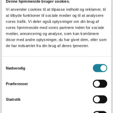
Denne hjemmeside bruger cookies.
Vi anvender cookies til at tilpasse indhold og reklamer, til
at tilbyde funktioner til sociale medier og til at analysere
vores trafik. Vi deler også oplysninger om din brug af
vores hjemmeside med vores partnere inden for sociale
medier, annoncering og analyse, som kan kombinere
disse med andre oplysninger, du har givet dem, eller som
de har indsamlet fra din brug af deres tjenester.
Samtykkevalg
Nødvendig
Få inspiration til forbedring af jeres
nuværende telefoniløsning.
Præferencer
På websitet finder du mere end 20
Statistik
referencecases, hvor den enkelte kundes løsning
er ridset op. Måske kan en eller to af historierne