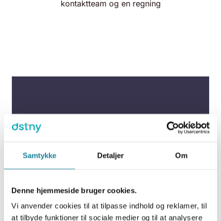
kontaktteam og en regning
Nøglekomponenterne giver ro til at
fokusere på forretningen
Samtykke
Detaljer
Om
Før skiftet til Dstny havde Maxi Zoo også samlet
alt hos en leverandør. Imidlertid gav driften
problemer, fordi det tidligere teleselskab svigtede
Denne hjemmeside bruger cookies.
Maxi Zoo på 2 punkter.
Vi anvender cookies til at tilpasse indhold og reklamer, til
Dels fungererede den personlige klient ikke efter
at tilbyde funktioner til sociale medier og til at analysere