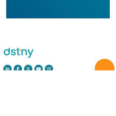
Læs mere
Persondatapolitik
GDPR