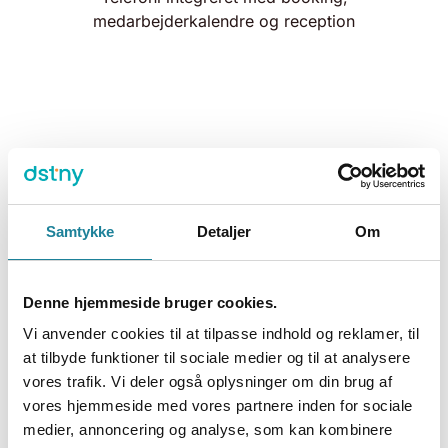
medarbejderkalendre og reception
Internet og telefoni skal køre 24/7
-365 dage om året
Samtykke
Detaljer
Om
Bellagroups gæster og medarbejdere er 100%
afhængige af, at telefoni og internet kører 24/7 –
Denne hjemmeside bruger cookies.
365 dage om året. Husning af store kongresser,
udstillinger og messer stiller desuden krav om en
Vi anvender cookies til at tilpasse indhold og reklamer, til
løsning med nem tilpasning og høj skalerbarhed.
at tilbyde funktioner til sociale medier og til at analysere
vores trafik. Vi deler også oplysninger om din brug af
Da Bellagroup valgte Dstny, var der både
vores hjemmeside med vores partnere inden for sociale
økonomiske, driftsmæssige og miljømæssige
medier, annoncering og analyse, som kan kombinere
fordele at hente med en avanceret hosted PBX