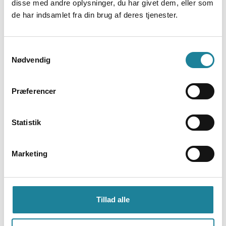
disse med andre oplysninger, du har givet dem, eller som
platform og et fuldt integreret MPLS netværk.
de har indsamlet fra din brug af deres tjenester.
Samtykkevalg
Nødvendig
Præferencer
Dstny levere fibernetværk til flere
tusinder gæster årligt
Statistik
Dstny leverer et yderst komplekst fibernetværk,
der forbinder alle forretningsenheder og leverer
Marketing
internetadgang til Bellagroups mange tusinde
gæster årligt. Netværket er designet, så
Bellagroup kan være Internet Service Provider og
tilbyde lynhurtige interne internetforbindelser
Tillad alle
samt stabil og driftssikker telefoni til deres
messeudstillere.