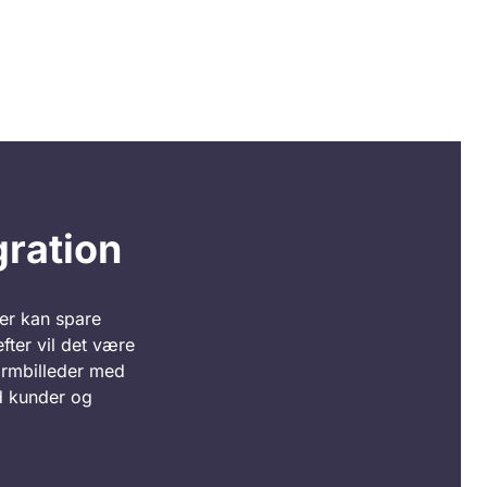
gration
der kan spare
fter vil det være
ærmbilleder med
d kunder og