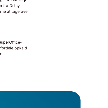
en
fra Dstny
erne at tage over
SuperOffice-
fordele opkald
r.
our browser.