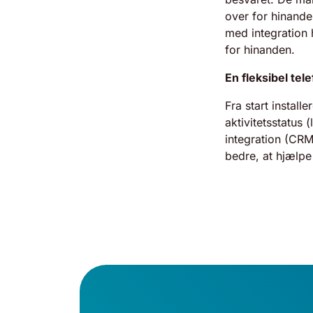
over for hinande
med
integration
for hinanden.
En fleksibel tel
Fra start install
aktivitetsstatus
(
integration
(CRM)
bedre, at hjælpe
If you choo