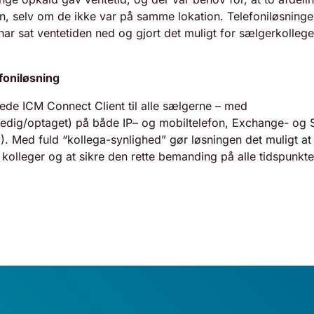
n, selv om de ikke var på samme lokation.
Telefoniløsning
 har sat ventetiden ned og gjort det muligt for sælgerkolleg
efoniløsning
erede ICM
Connect Client
til alle sælgerne – med
ledig/optaget) på både IP– og mobiltelefon, Exchange- og
. Med fuld “kollega-synlighed” gør løsningen det muligt at
 kolleger og at sikre den rette bemanding på alle tidspunkte
se to play this video, you agree that YouTube will set cookies in y