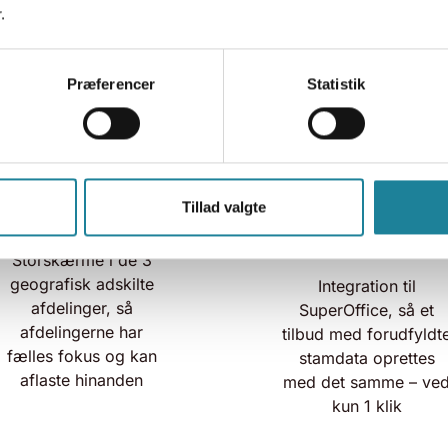
De fire nøglekomponente
.
Præferencer
Statistik
Tillad valgte
Storskærm
Integration til
CRM
Storskærme i de 3
geografisk adskilte
Integration til
afdelinger, så
SuperOffice, så et
afdelingerne har
tilbud med forudfyldt
fælles fokus og kan
stamdata oprettes
aflaste hinanden
med det samme – ve
kun 1 klik