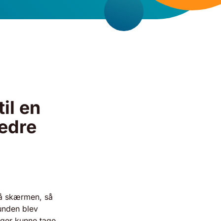
il en
bedre
på skærmen, så
kunden blev
nger kunne tage