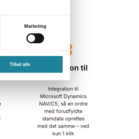
r
Marketing
Tillad alle
Integration til
ERP
Integration til
Microsoft Dynamics
e
NAV/C5, så en ordre
med forudfyldte
d
stamdata oprettes
med det samme – ved
kun 1 klik