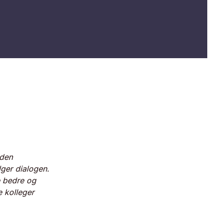
 den
lger dialogen.
 bedre og
e kolleger