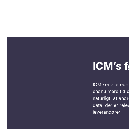
ICM’s f
ICM ser allerede
endnu mere tid o
naturligt, at an
data, der er rel
leverandører