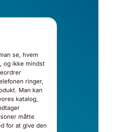
n man se, hvem
t, og ikke mindst
deordrer
elefonen ringer,
rodukt. Man kan
vores katalog,
dtager
rsoner måtte
d for at give den