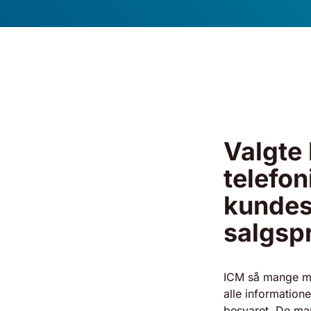
Valgte 
telefon
kundes
salgspr
ICM så mange mu
alle information
besvaret. De man