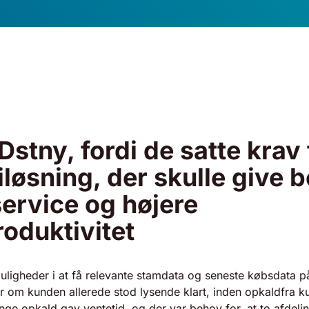
Dstny, fordi de satte krav t
iløsning, der skulle give 
ervice og højere
oduktivitet
ligheder i at få relevante stamdata og seneste købsdata 
er om kunden allerede stod lysende klart, inden opkaldfra 
ge opkald gav ventetid, og der var behov for, at to afdeli