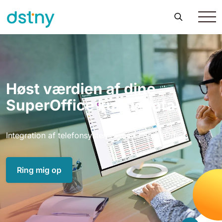
Høst værdien af dine
SuperOffice kundedata
Integration af telefonsystemet med i SuperOffice
Ring mig op